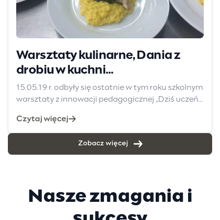
Warsztaty kulinarne, Dania z
drobiu w kuchni
międzynarodowej
15.05.19 r. odbyły się ostatnie w tym roku szkolnym
warsztaty z innowacji pedagogicznej „Dziś uczeń...
Czytaj więcej
Zobacz więcej
Nasze zmagania i
sukcesy