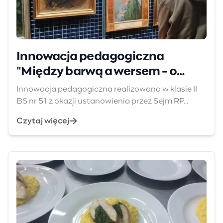
Innowacja pedagogiczna
"Między barwą a wersem - o
kobietach w sztuce nie tylko XIX
Innowacja pedagogiczna realizowana w klasie II
wieku"
BS nr 51 z okazji ustanowienia przez Sejm RP...
Czytaj więcej