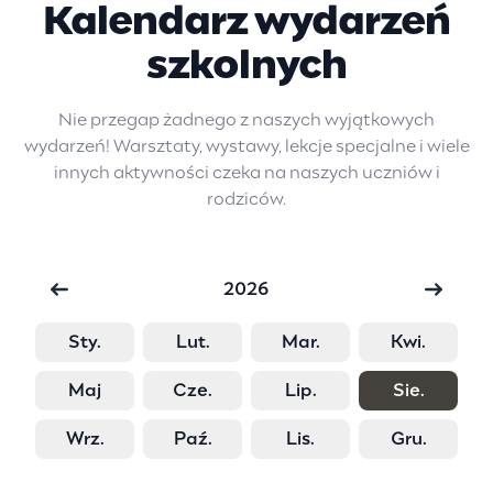
Kalendarz wydarzeń
szkolnych
Nie przegap żadnego z naszych wyjątkowych
wydarzeń! Warsztaty, wystawy, lekcje specjalne i wiele
innych aktywności czeka na naszych uczniów i
rodziców.
2026
Sty.
Lut.
Mar.
Kwi.
Maj
Cze.
Lip.
Sie.
Wrz.
Paź.
Lis.
Gru.