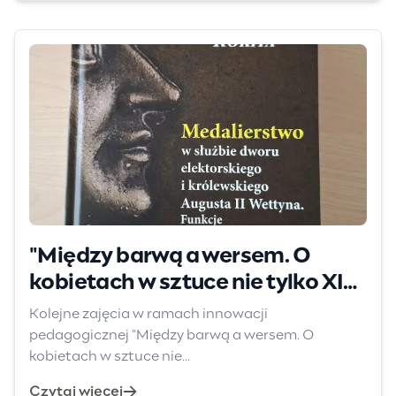
"Między barwą a wersem. O
kobietach w sztuce nie tylko XIX
wieku"
Kolejne zajęcia w ramach innowacji
pedagogicznej "Między barwą a wersem. O
kobietach w sztuce nie...
Czytaj więcej