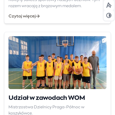
razem wracają z brązowym medalem.
Prz
Czytaj więcej
Prz
Udział w zawodach WOM
Mistrzostwa Dzielnicy Praga-Północ w
koszykówce.