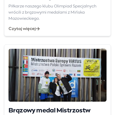
Nożnej Olimpiad Specjalnych
Piłkarze naszego klubu Olimpiad Specjalnych
Ignaców- Mińsk Mazowiecki
wrócili z brązowymi medalami z Mińska
Mazowieckiego.
2026.
Czytaj więcej
Brązowy medal Mistrzostw