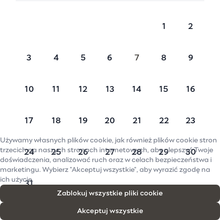
1
2
3
4
5
6
7
8
9
10
11
12
13
14
15
16
17
18
19
20
21
22
23
Używamy własnych plików cookie, jak również plików cookie stron
trzecich na naszych stronach internetowych, aby ulepszyć Twoje
24
25
26
27
28
29
30
doświadczenia, analizować ruch oraz w celach bezpieczeństwa i
marketingu. Wybierz "Akceptuj wszystkie", aby wyrazić zgodę na
ich użycie.
31
Zablokuj wszystkie pliki cookie
Akceptuj wszystkie